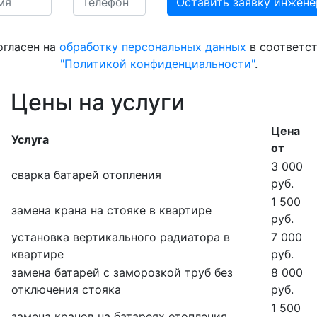
огласен на
обработку персональных данных
в соответст
"Политикой конфиденциальности"
.
Цены на услуги
Цена
Услуга
от
3 000
сварка батарей отопления
руб.
1 500
замена крана на стояке в квартире
руб.
установка вертикального радиатора в
7 000
квартире
руб.
замена батарей с заморозкой труб без
8 000
отключения стояка
руб.
1 500
замена кранов на батареях отопления